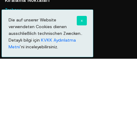
Kiralama Noktaları
Trabzon
Trabzon Merkez
Die auf unserer Website
x
Trabzon Havalimanı
verwendeten Cookies dienen
ausschließlich technischen Zwecken..
Detaylı bilgi için
KVKK Aydınlatma
Metni
’ni inceleyebilirsiniz.
Kurumsal
Binaraba.com, Trabzon merkezli Vip Araç ve Filo Kiralama
Turizm şirketine ait bir araç kiralama web sitesidir.
Hızlı Linkler
Anasayfa
Nasıl Çalışır